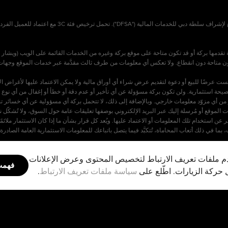
بركة المالية المحدودة ("بركة") مسجلة في مركز دبي الم
قدمها بركة أو قد تكون متاحة على موقع بركة وغيره من الخدمات القائمة على الويب (ويشار إ
رضًا للبيع أو دعوة لتقديم عرض شراء أي أوراق مالية ولا يمكن الاعتماد عليها لأغراض الاستث
يحة استثمارية. ولن تكون بركة مسؤولة عن أي تأخير أو عدم دقة أو خطأ أو إغفال من أي نوع ف
أو من أي مزوّد معلومات خارجي. وبالإضافة إلى ذلك، لا تتحمل بركة أي مسؤولية عن أي خسائر 
خدمات الموقع أو مُرسلة إليك عبر البريد الإلكتروني بوصفها تعليقات عامة حول السوق، ولا تُشك
استخدام تلك المعلومات أو الاعتماد عليها. ويُعد كل قرار بشأن ما إذا كان الاستثمار ملائمًا 
تصريح "النافذة الإسلامية" من سلطة دبي للخدمات المالية (DFSA)، وتُقدِّم خدمات متوافقة مع الشريعة الإسلامية للعملاء المؤهلين من
 ملفات تعريف الارتباط لتخصيص المحتوى وعرض الإعلانات
وتُقَدَّم لأغراض مرجعية فقط. ولا تُشَكِّل هذه البيانات فتوى، أو حكماً شرعياً، أو استشارة دين
فهم
 حركة الزيارات. اطّلع على
سياسة ملفات تعريف الارتباط
.
شخصية. ويجب على من يسعون للحصول على حكم شرعي خاص بهم استشارة عالم شرعي مؤهل.