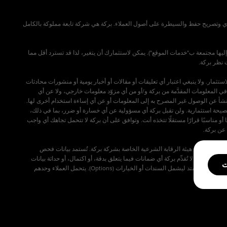
الي العالمي ("DIFC") وتخضع لإشراف سلطة دبي للخدمات المالية ("DFSA"). تحمل ترخيص فئة 3C مع اعتماد للعميل الفردي وتصريح حفظ والسيطرة على أصول العملاء. بركة هي شركة تابعة مملوكة بالكامل
ليها مجتمعة ب"خدمات الموقع"). يمكن لاستثمارك أن يتغير، لذا قد تسترد أقل مما
مار. ولا ينبغي اعتبار أي تعليقات أو مقالات أو أخبار يومية أو منشورات محادثات
ي المعلومات المقدَّمة من بركة و/أو من أي مزوّد معلومات خارجي، ولا عن أي
تنشأ عن الوصول غير المصرح به إلى المعلومات أو عن أي إساءة استخدام أخرى لها.
ّل نصيحة استثمارية. ولن تقبل بركة أي مسؤولية عن أي خسارة أو ضرر، بما في ذلك،
أو مناسبًا قرارًا مستقلًا تتخذه أنت. وتوافق على أن بركة لا تتحمل تجاهك أي واجب
 خلال نافذتها الإسلامية، والتي تعمل تحت إشراف هيئة الرقابة الشرعية الخاصة بشركة بركة. تُستمد بيانات فحص
ية شخصية. لا تُقدِّم بركة أي ضمانات فيما يتعلق بدقة، أو اكتمال، أو حداثة بيانات
ت
الفحص، وقد لا يعكس وضع الامتثال لأحكام الشريعة الموقف المالي الأحدث للشركة. ينطبق فحص الامتثال لأحكام الشريعة على الأسهم الفردية وصناديق الاستثمار المتداولة (ETFs) فقط، ولا يمتد ليشمل السندات أو الخيارات (Options). يتحمل العملاء وحدهم