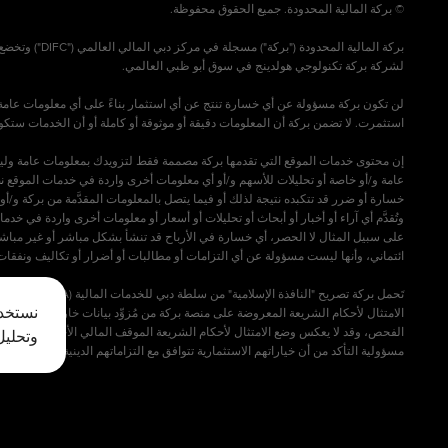
لن تكون بركة مسؤولة عن أي خسارة تنتج عن أي استثمار بناءً على أي معلومات عامة ت
إن محتوى خدمات الموقع التي تقدمها بركة مصممة فقط لتزويدك بمعلومات عامة وليست ع
عامة و/أو خاصة أو تحليلات للأسهم و/أو أي معلومات أخرى واردة في خدمات الموقع نص
خسارة أو ضرر قد تتكبده نتيجة لذلك أو فيما يتصل بالمعلومات المقدَّمة من بركة و/
وتُقدَّم أي آراء أو أخبار أو أبحاث أو تحليلات أو أسعار أو معلومات أخرى واردة في 
على سبيل المثال لا الحصر، أي خسارة في الأرباح قد تنشأ بشكل مباشر أو غير مباشر عن 
تَحمل بركة 
نستخدم
الامتثال لأحكام الشريعة المعروضة على منصة بركة من مُزوِّد بيانات خارجي (طرف ثالث)، 
وتحليل
مسؤولية التأكد من أن خياراتهم الاستثمارية تتوافق مع التزاماتهم الدينية ال