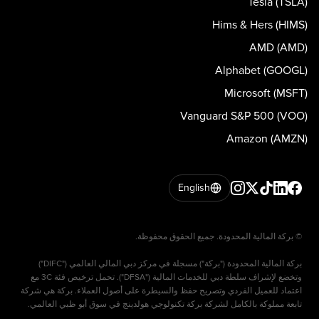
Tesla (TSLA)
Hims & Hers (HIMS)
AMD (AMD)
Alphabet (GOOGL)
Microsoft (MSFT)
Vanguard S&P 500 (VOO)
Amazon (AMZN)
English
بركة المالية المحدودة ("بركة") مسجلة في مركز دبي المالي العالمي ("DIFC")
وتخضع لإشراف سلطة دبي للخدمات المالية ("DFSA"). تحمل ترخيص فئة 3C مع
اعتماد للعميل الفردي وتصريح حفظ والسيطرة على أصول العملاء. بركة هي شركة