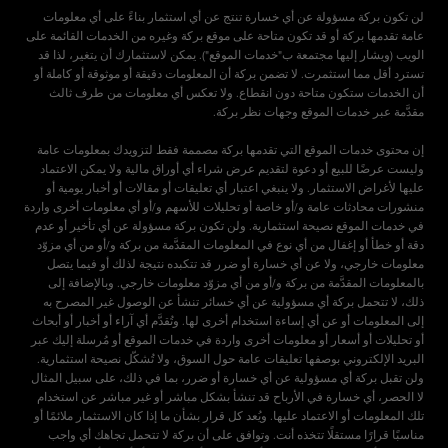
لن تكون بركة مسؤولة عن أي خسارة تنتج عن أي استثمار بناءً على أي معلومات
عامة تقدمها بركة أو قد تكون متاحة على موقع بركة وغيره من الخدمات القائمة على
الويب (ويشار إليها مجتمعة ب"خدمات الموقع"). يمكن لاستثمارك أن يتغير، لذا قد
تسترد أقل مما استثمرت. لا تضمن بركة أن المعلومات دقيقة أو موثوقة أو كاملة أو
أن الخدمات ستكون متاحة دون انقطاع. ولا تعكس أي معلومات من طرف ثالث
إن محتوى خدمات الموقع التي تقدمها بركة مصممة فقط لتزويدك بمعلومات عامة
وليست عرضًا للبيع أو دعوة لتقديم عرض شراء أي أوراق مالية ولا يمكن الاعتماد
عليها لأغراض الاستثمار. ولا ينبغي اعتبار أي تعليقات أو مقالات أو أخبار يومية أو
منشورات محادثات عامة و/أو خاصة أو تحليلات للأسهم و/أو أي معلومات أخرى واردة
في خدمات الموقع نصيحة استثمارية. ولن تكون بركة مسؤولة عن أي تأخير أو عدم
دقة أو خطأ أو إغفال من أي نوع في المعلومات المقدَّمة من بركة و/أو من أي مزوّد
معلومات خارجي، ولا عن أي خسارة أو ضرر قد تتكبده نتيجة لذلك أو فيما يتصل
بالمعلومات المقدَّمة من بركة و/أو من أي مزوّد معلومات خارجي. وبالإضافة إلى
ذلك، لا تتحمل بركة أي مسؤولية عن أي خسائر تنشأ عن الوصول غير المصرح به
إلى المعلومات أو عن أي إساءة استخدام أخرى لها. وتُقدَّم أي آراء أو أخبار أو أبحاث
أو تحليلات أو أسعار أو معلومات أخرى واردة في خدمات الموقع أو مُرسلة إليك عبر
البريد الإلكتروني بوصفها تعليقات عامة حول السوق، ولا تُشكّل نصيحة استثمارية.
ولن تقبل بركة أي مسؤولية عن أي خسارة أو ضرر، بما في ذلك، على سبيل المثال
لا الحصر، أي خسارة في الأرباح قد تنشأ بشكل مباشر أو غير مباشر عن استخدام
تلك المعلومات أو الاعتماد عليها. ويُعد كل قرار بشأن ما إذا كان الاستثمار ملائمًا أو
مناسبًا قرارًا مستقلًا تتخذه أنت. وتوافق على أن بركة لا تتحمل تجاهك أي واجب