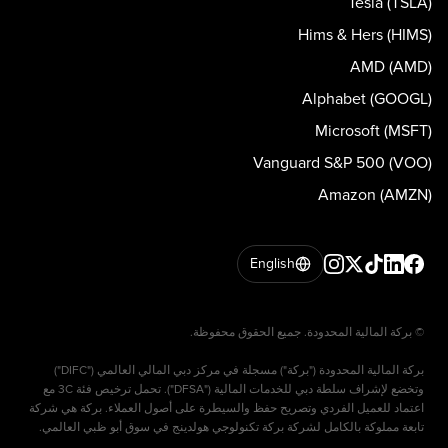
Tesla (TSLA)
Hims & Hers (HIMS)
AMD (AMD)
Alphabet (GOOGL)
Microsoft (MSFT)
Vanguard S&P 500 (VOO)
Amazon (AMZN)
English
بركة المالية المحدودة ("بركة") مسجلة في مركز دبي المالي العالمي ("DIFC")
وتخضع لإشراف سلطة دبي للخدمات المالية ("DFSA"). تحمل ترخيص فئة 3C مع
اعتماد للعميل الفردي وتصريح حفظ والسيطرة على أصول العملاء. بركة هي شركة