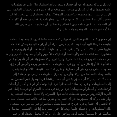
لن تكون بركة مسؤولة عن أي خسارة تنتج عن أي استثمار بناءً على أي معلومات
عامة تقدمها بركة أو قد تكون متاحة على موقع بركة وغيره من الخدمات القائمة على
الويب (ويشار إليها مجتمعة ب"خدمات الموقع"). يمكن لاستثمارك أن يتغير، لذا قد
تسترد أقل مما استثمرت. لا تضمن بركة أن المعلومات دقيقة أو موثوقة أو كاملة أو
أن الخدمات ستكون متاحة دون انقطاع. ولا تعكس أي معلومات من طرف ثالث
إن محتوى خدمات الموقع التي تقدمها بركة مصممة فقط لتزويدك بمعلومات عامة
وليست عرضًا للبيع أو دعوة لتقديم عرض شراء أي أوراق مالية ولا يمكن الاعتماد
عليها لأغراض الاستثمار. ولا ينبغي اعتبار أي تعليقات أو مقالات أو أخبار يومية أو
منشورات محادثات عامة و/أو خاصة أو تحليلات للأسهم و/أو أي معلومات أخرى واردة
في خدمات الموقع نصيحة استثمارية. ولن تكون بركة مسؤولة عن أي تأخير أو عدم
دقة أو خطأ أو إغفال من أي نوع في المعلومات المقدَّمة من بركة و/أو من أي مزوّد
معلومات خارجي، ولا عن أي خسارة أو ضرر قد تتكبده نتيجة لذلك أو فيما يتصل
بالمعلومات المقدَّمة من بركة و/أو من أي مزوّد معلومات خارجي. وبالإضافة إلى
ذلك، لا تتحمل بركة أي مسؤولية عن أي خسائر تنشأ عن الوصول غير المصرح به
إلى المعلومات أو عن أي إساءة استخدام أخرى لها. وتُقدَّم أي آراء أو أخبار أو أبحاث
أو تحليلات أو أسعار أو معلومات أخرى واردة في خدمات الموقع أو مُرسلة إليك عبر
البريد الإلكتروني بوصفها تعليقات عامة حول السوق، ولا تُشكّل نصيحة استثمارية.
ولن تقبل بركة أي مسؤولية عن أي خسارة أو ضرر، بما في ذلك، على سبيل المثال
لا الحصر، أي خسارة في الأرباح قد تنشأ بشكل مباشر أو غير مباشر عن استخدام
تلك المعلومات أو الاعتماد عليها. ويُعد كل قرار بشأن ما إذا كان الاستثمار ملائمًا أو
مناسبًا قرارًا مستقلًا تتخذه أنت. وتوافق على أن بركة لا تتحمل تجاهك أي واجب