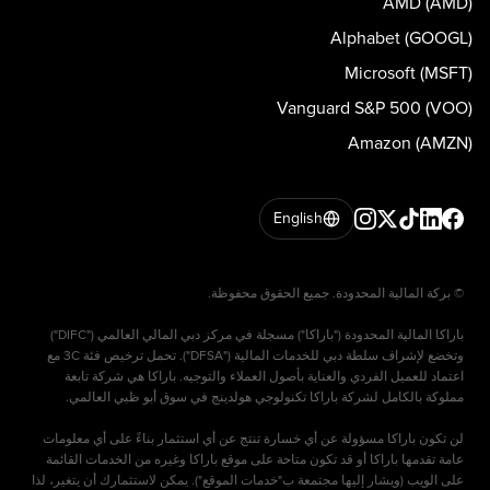
AMD (AMD)
Alphabet (GOOGL)
Microsoft (MSFT)
Vanguard S&P 500 (VOO)
Amazon (AMZN)
English
باراكا المالية المحدودة ("باراكا") مسجلة في مركز دبي المالي العالمي ("DIFC")
وتخضع لإشراف سلطة دبي للخدمات المالية ("DFSA"). تحمل ترخيص فئة 3C مع
اعتماد للعميل الفردي والعناية بأصول العملاء والتوجيه. باراكا هي شركة تابعة
لن تكون باراكا مسؤولة عن أي خسارة تنتج عن أي استثمار بناءً على أي معلومات
عامة تقدمها باراكا أو قد تكون متاحة على موقع باراكا وغيره من الخدمات القائمة
على الويب (ويشار إليها مجتمعة ب"خدمات الموقع"). يمكن لاستثمارك أن يتغير، لذا