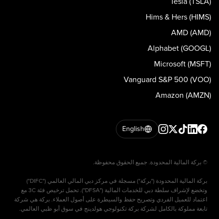
Tesla (TSLA)
Hims & Hers (HIMS)
AMD (AMD)
Alphabet (GOOGL)
Microsoft (MSFT)
Vanguard S&P 500 (VOO)
Amazon (AMZN)
English
بركة المالية المحدودة ("بركة") مسجلة في مركز دبي المالي العالمي ("DIFC")
وتخضع لإشراف سلطة دبي للخدمات المالية ("DFSA"). تحمل ترخيص فئة 3C مع
اعتماد للعميل الفردي وتصريح حفظ والسيطرة على أصول العملاء. بركة هي شركة