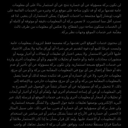
لن تكون بركة مسؤولة عن أي خسارة تنتج عن أي استثمار بناءً على أي معلومات
عامة تقدمها بركة أو قد تكون متاحة على موقع بركة وغيره من الخدمات القائمة على
الويب (ويشار إليها مجتمعة ب"خدمات الموقع"). يمكن لاستثمارك أن يتغير، لذا قد
تسترد أقل مما استثمرت. لا تضمن بركة أن المعلومات دقيقة أو موثوقة أو كاملة أو
أن الخدمات ستكون متاحة دون انقطاع. ولا تعكس أي معلومات من طرف ثالث
إن محتوى خدمات الموقع التي تقدمها بركة مصممة فقط لتزويدك بمعلومات عامة
وليست عرضًا للبيع أو دعوة لتقديم عرض شراء أي أوراق مالية ولا يمكن الاعتماد
عليها لأغراض الاستثمار. ولا ينبغي اعتبار أي تعليقات أو مقالات أو أخبار يومية أو
منشورات محادثات عامة و/أو خاصة أو تحليلات للأسهم و/أو أي معلومات أخرى واردة
في خدمات الموقع نصيحة استثمارية. ولن تكون بركة مسؤولة عن أي تأخير أو عدم
دقة أو خطأ أو إغفال من أي نوع في المعلومات المقدَّمة من بركة و/أو من أي مزوّد
معلومات خارجي، ولا عن أي خسارة أو ضرر قد تتكبده نتيجة لذلك أو فيما يتصل
بالمعلومات المقدَّمة من بركة و/أو من أي مزوّد معلومات خارجي. وبالإضافة إلى
ذلك، لا تتحمل بركة أي مسؤولية عن أي خسائر تنشأ عن الوصول غير المصرح به
إلى المعلومات أو عن أي إساءة استخدام أخرى لها. وتُقدَّم أي آراء أو أخبار أو أبحاث
أو تحليلات أو أسعار أو معلومات أخرى واردة في خدمات الموقع أو مُرسلة إليك عبر
البريد الإلكتروني بوصفها تعليقات عامة حول السوق، ولا تُشكّل نصيحة استثمارية.
ولن تقبل بركة أي مسؤولية عن أي خسارة أو ضرر، بما في ذلك، على سبيل المثال
لا الحصر، أي خسارة في الأرباح قد تنشأ بشكل مباشر أو غير مباشر عن استخدام
تلك المعلومات أو الاعتماد عليها. ويُعد كل قرار بشأن ما إذا كان الاستثمار ملائمًا أو
مناسبًا قرارًا مستقلًا تتخذه أنت. وتوافق على أن بركة لا تتحمل تجاهك أي واجب