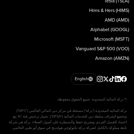
Tesla (TSLA)
Hims & Hers (HIMS)
AMD (AMD)
Alphabet (GOOGL)
Microsoft (MSFT)
Vanguard S&P 500 (VOO)
Amazon (AMZN)
English
بركة المالية المحدودة ("بركة") مسجلة في مركز دبي المالي العالمي ("DIFC")
وتخضع لإشراف سلطة دبي للخدمات المالية ("DFSA"). تحمل ترخيص فئة 3C مع
اعتماد للعميل الفردي وتصريح حفظ والسيطرة على أصول العملاء. بركة هي شركة