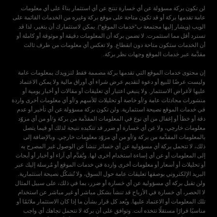
لن تكون بركة مسؤولة عن أي خسارة تنتج عن أي استثمار بناءً على أي معلومات
عامة تقدمها بركة أو قد تكون متاحة على موقع بركة وغيره من الخدمات القائمة على
الويب (ويشار إليها مجتمعة ب"خدمات الموقع"). يمكن لاستثمارك أن يتغير، لذا قد
تسترد أقل مما استثمرت. لا تضمن بركة أن المعلومات دقيقة أو موثوقة أو كاملة أو
أن الخدمات ستكون متاحة دون انقطاع. ولا تعكس أي معلومات من طرف ثالث
إن محتوى خدمات الموقع التي تقدمها بركة مصممة فقط لتزويدك بمعلومات عامة
وليست عرضًا للبيع أو دعوة لتقديم عرض شراء أي أوراق مالية ولا يمكن الاعتماد
عليها لأغراض الاستثمار. ولا ينبغي اعتبار أي تعليقات أو مقالات أو أخبار يومية أو
منشورات محادثات عامة و/أو خاصة أو تحليلات للأسهم و/أو أي معلومات أخرى واردة
في خدمات الموقع نصيحة استثمارية. ولن تكون بركة مسؤولة عن أي تأخير أو عدم
دقة أو خطأ أو إغفال من أي نوع في المعلومات المقدَّمة من بركة و/أو من أي مزوّد
معلومات خارجي، ولا عن أي خسارة أو ضرر قد تتكبده نتيجة لذلك أو فيما يتصل
بالمعلومات المقدَّمة من بركة و/أو من أي مزوّد معلومات خارجي. وبالإضافة إلى
ذلك، لا تتحمل بركة أي مسؤولية عن أي خسائر تنشأ عن الوصول غير المصرح به
إلى المعلومات أو عن أي إساءة استخدام أخرى لها. وتُقدَّم أي آراء أو أخبار أو أبحاث
أو تحليلات أو أسعار أو معلومات أخرى واردة في خدمات الموقع أو مُرسلة إليك عبر
البريد الإلكتروني بوصفها تعليقات عامة حول السوق، ولا تُشكّل نصيحة استثمارية.
ولن تقبل بركة أي مسؤولية عن أي خسارة أو ضرر، بما في ذلك، على سبيل المثال
لا الحصر، أي خسارة في الأرباح قد تنشأ بشكل مباشر أو غير مباشر عن استخدام
تلك المعلومات أو الاعتماد عليها. ويُعد كل قرار بشأن ما إذا كان الاستثمار ملائمًا أو
مناسبًا قرارًا مستقلًا تتخذه أنت. وتوافق على أن بركة لا تتحمل تجاهك أي واجب