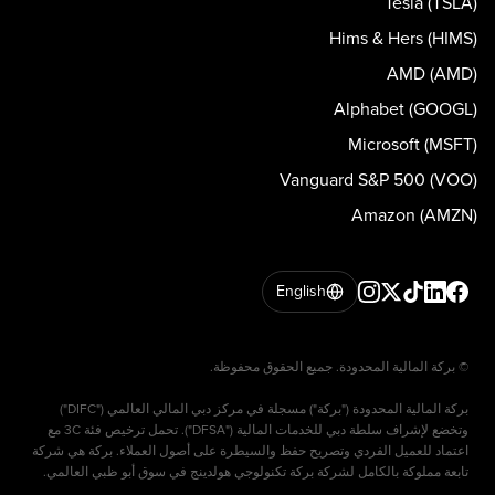
Tesla (TSLA)
Hims & Hers (HIMS)
AMD (AMD)
Alphabet (GOOGL)
Microsoft (MSFT)
Vanguard S&P 500 (VOO)
Amazon (AMZN)
English
بركة المالية المحدودة ("بركة") مسجلة في مركز دبي المالي العالمي ("DIFC")
وتخضع لإشراف سلطة دبي للخدمات المالية ("DFSA"). تحمل ترخيص فئة 3C مع
اعتماد للعميل الفردي وتصريح حفظ والسيطرة على أصول العملاء. بركة هي شركة