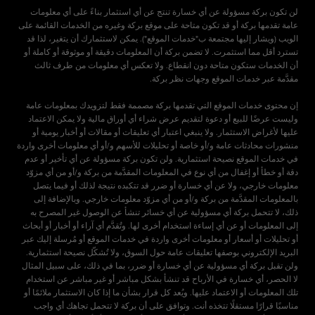
لن تكون بركة مسؤولة عن أي خسارة تنتج عن أي استثمار بناءً على أي معلومات
عامة تقدمها بركة أو قد تكون متاحة على موقع بركة وغيره من الخدمات القائمة على
الويب (ويشار إليها مجتمعة ب"خدمات الموقع"). يمكن لاستثمارك أن يتغير، لذا قد
تسترد أقل مما استثمرت. لا تضمن بركة أن المعلومات دقيقة أو موثوقة أو كاملة أو
أن الخدمات ستكون متاحة دون انقطاع. ولا تعكس أي معلومات من طرف ثالث
إن محتوى خدمات الموقع التي تقدمها بركة مصممة فقط لتزويدك بمعلومات عامة
وليست عرضًا للبيع أو دعوة لتقديم عرض شراء أي أوراق مالية ولا يمكن الاعتماد
عليها لأغراض الاستثمار. ولا ينبغي اعتبار أي تعليقات أو مقالات أو أخبار يومية أو
منشورات محادثات عامة و/أو خاصة أو تحليلات للأسهم و/أو أي معلومات أخرى واردة
في خدمات الموقع نصيحة استثمارية. ولن تكون بركة مسؤولة عن أي تأخير أو عدم
دقة أو خطأ أو إغفال من أي نوع في المعلومات المقدَّمة من بركة و/أو من أي مزوّد
معلومات خارجي، ولا عن أي خسارة أو ضرر قد تتكبده نتيجة لذلك أو فيما يتصل
بالمعلومات المقدَّمة من بركة و/أو من أي مزوّد معلومات خارجي. وبالإضافة إلى
ذلك، لا تتحمل بركة أي مسؤولية عن أي خسائر تنشأ عن الوصول غير المصرح به
إلى المعلومات أو عن أي إساءة استخدام أخرى لها. وتُقدَّم أي آراء أو أخبار أو أبحاث
أو تحليلات أو أسعار أو معلومات أخرى واردة في خدمات الموقع أو مُرسلة إليك عبر
البريد الإلكتروني بوصفها تعليقات عامة حول السوق، ولا تُشكّل نصيحة استثمارية.
ولن تقبل بركة أي مسؤولية عن أي خسارة أو ضرر، بما في ذلك، على سبيل المثال
لا الحصر، أي خسارة في الأرباح قد تنشأ بشكل مباشر أو غير مباشر عن استخدام
تلك المعلومات أو الاعتماد عليها. ويُعد كل قرار بشأن ما إذا كان الاستثمار ملائمًا أو
مناسبًا قرارًا مستقلًا تتخذه أنت. وتوافق على أن بركة لا تتحمل تجاهك أي واجب