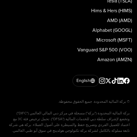
Tesla (TSLA)
Hims & Hers (HIMS)
AMD (AMD)
Alphabet (GOOGL)
Microsoft (MSFT)
Vanguard S&P 500 (VOO)
Amazon (AMZN)
English
بركة المالية المحدودة ("بركة") مسجلة في مركز دبي المالي العالمي ("DIFC")
وتخضع لإشراف سلطة دبي للخدمات المالية ("DFSA"). تحمل ترخيص فئة 3C مع
اعتماد للعميل الفردي وتصريح حفظ والسيطرة على أصول العملاء. بركة هي شركة