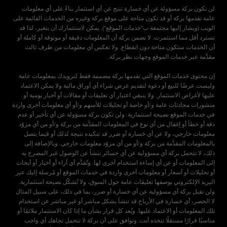
لن تكون بركة مسؤولة عن أي خسارة تنتج عن أي استثمار بناءً على أي معلومات
عامة تقدمها بركة أو قد تكون متاحة على موقع بركة وغيره من الخدمات القائمة على
الويب (ويشار إليها مجتمعة ب"خدمات الموقع"). يمكن لاستثمارك أن يتغير، لذا قد
تسترد أقل مما استثمرت. لا تضمن بركة أن المعلومات دقيقة أو موثوقة أو كاملة أو
أن الخدمات ستكون متاحة دون انقطاع. ولا تعكس أي معلومات من طرف ثالث
إن محتوى خدمات الموقع التي تقدمها بركة مصممة فقط لتزويدك بمعلومات عامة
وليست عرضًا للبيع أو دعوة لتقديم عرض شراء أي أوراق مالية ولا يمكن الاعتماد
عليها لأغراض الاستثمار. ولا ينبغي اعتبار أي تعليقات أو مقالات أو أخبار يومية أو
منشورات محادثات عامة و/أو خاصة أو تحليلات للأسهم و/أو أي معلومات أخرى واردة
في خدمات الموقع نصيحة استثمارية. ولن تكون بركة مسؤولة عن أي تأخير أو عدم
دقة أو خطأ أو إغفال من أي نوع في المعلومات المقدَّمة من بركة و/أو من أي مزوّد
معلومات خارجي، ولا عن أي خسارة أو ضرر قد تتكبده نتيجة لذلك أو فيما يتصل
بالمعلومات المقدَّمة من بركة و/أو من أي مزوّد معلومات خارجي. وبالإضافة إلى
ذلك، لا تتحمل بركة أي مسؤولية عن أي خسائر تنشأ عن الوصول غير المصرح به
إلى المعلومات أو عن أي إساءة استخدام أخرى لها. وتُقدَّم أي آراء أو أخبار أو أبحاث
أو تحليلات أو أسعار أو معلومات أخرى واردة في خدمات الموقع أو مُرسلة إليك عبر
البريد الإلكتروني بوصفها تعليقات عامة حول السوق، ولا تُشكّل نصيحة استثمارية.
ولن تقبل بركة أي مسؤولية عن أي خسارة أو ضرر، بما في ذلك، على سبيل المثال
لا الحصر، أي خسارة في الأرباح قد تنشأ بشكل مباشر أو غير مباشر عن استخدام
تلك المعلومات أو الاعتماد عليها. ويُعد كل قرار بشأن ما إذا كان الاستثمار ملائمًا أو
مناسبًا قرارًا مستقلًا تتخذه أنت. وتوافق على أن بركة لا تتحمل تجاهك أي واجب