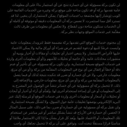
لن تكون بركة مسؤولة عن أي خسارة تنتج عن أي استثمار بناءً على أي معلومات
عامة تقدمها بركة أو قد تكون متاحة على موقع بركة وغيره من الخدمات القائمة على
الويب (ويشار إليها مجتمعة ب"خدمات الموقع"). يمكن لاستثمارك أن يتغير، لذا قد
تسترد أقل مما استثمرت. لا تضمن بركة أن المعلومات دقيقة أو موثوقة أو كاملة أو
أن الخدمات ستكون متاحة دون انقطاع. ولا تعكس أي معلومات من طرف ثالث
إن محتوى خدمات الموقع التي تقدمها بركة مصممة فقط لتزويدك بمعلومات عامة
وليست عرضًا للبيع أو دعوة لتقديم عرض شراء أي أوراق مالية ولا يمكن الاعتماد
عليها لأغراض الاستثمار. ولا ينبغي اعتبار أي تعليقات أو مقالات أو أخبار يومية أو
منشورات محادثات عامة و/أو خاصة أو تحليلات للأسهم و/أو أي معلومات أخرى واردة
في خدمات الموقع نصيحة استثمارية. ولن تكون بركة مسؤولة عن أي تأخير أو عدم
دقة أو خطأ أو إغفال من أي نوع في المعلومات المقدَّمة من بركة و/أو من أي مزوّد
معلومات خارجي، ولا عن أي خسارة أو ضرر قد تتكبده نتيجة لذلك أو فيما يتصل
بالمعلومات المقدَّمة من بركة و/أو من أي مزوّد معلومات خارجي. وبالإضافة إلى
ذلك، لا تتحمل بركة أي مسؤولية عن أي خسائر تنشأ عن الوصول غير المصرح به
إلى المعلومات أو عن أي إساءة استخدام أخرى لها. وتُقدَّم أي آراء أو أخبار أو أبحاث
أو تحليلات أو أسعار أو معلومات أخرى واردة في خدمات الموقع أو مُرسلة إليك عبر
البريد الإلكتروني بوصفها تعليقات عامة حول السوق، ولا تُشكّل نصيحة استثمارية.
ولن تقبل بركة أي مسؤولية عن أي خسارة أو ضرر، بما في ذلك، على سبيل المثال
لا الحصر، أي خسارة في الأرباح قد تنشأ بشكل مباشر أو غير مباشر عن استخدام
تلك المعلومات أو الاعتماد عليها. ويُعد كل قرار بشأن ما إذا كان الاستثمار ملائمًا أو
مناسبًا قرارًا مستقلًا تتخذه أنت. وتوافق على أن بركة لا تتحمل تجاهك أي واجب