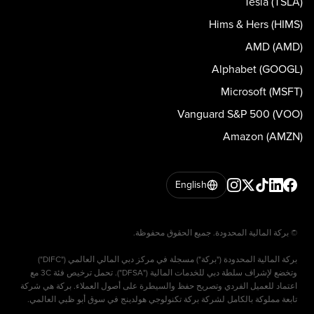
Tesla (TSLA)
Hims & Hers (HIMS)
AMD (AMD)
Alphabet (GOOGL)
Microsoft (MSFT)
Vanguard S&P 500 (VOO)
Amazon (AMZN)
English
بركة المالية المحدودة ("بركة") مسجلة في مركز دبي المالي العالمي ("DIFC")
وتخضع لإشراف سلطة دبي للخدمات المالية ("DFSA"). تحمل ترخيص فئة 3C مع
اعتماد للعميل الفردي وتصريح حفظ والسيطرة على أصول العملاء. بركة هي شركة