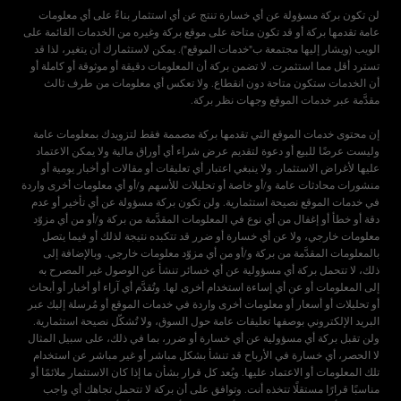
لن تكون بركة مسؤولة عن أي خسارة تنتج عن أي استثمار بناءً على أي معلومات
عامة تقدمها بركة أو قد تكون متاحة على موقع بركة وغيره من الخدمات القائمة على
الويب (ويشار إليها مجتمعة ب"خدمات الموقع"). يمكن لاستثمارك أن يتغير، لذا قد
تسترد أقل مما استثمرت. لا تضمن بركة أن المعلومات دقيقة أو موثوقة أو كاملة أو
أن الخدمات ستكون متاحة دون انقطاع. ولا تعكس أي معلومات من طرف ثالث
إن محتوى خدمات الموقع التي تقدمها بركة مصممة فقط لتزويدك بمعلومات عامة
وليست عرضًا للبيع أو دعوة لتقديم عرض شراء أي أوراق مالية ولا يمكن الاعتماد
عليها لأغراض الاستثمار. ولا ينبغي اعتبار أي تعليقات أو مقالات أو أخبار يومية أو
منشورات محادثات عامة و/أو خاصة أو تحليلات للأسهم و/أو أي معلومات أخرى واردة
في خدمات الموقع نصيحة استثمارية. ولن تكون بركة مسؤولة عن أي تأخير أو عدم
دقة أو خطأ أو إغفال من أي نوع في المعلومات المقدَّمة من بركة و/أو من أي مزوّد
معلومات خارجي، ولا عن أي خسارة أو ضرر قد تتكبده نتيجة لذلك أو فيما يتصل
بالمعلومات المقدَّمة من بركة و/أو من أي مزوّد معلومات خارجي. وبالإضافة إلى
ذلك، لا تتحمل بركة أي مسؤولية عن أي خسائر تنشأ عن الوصول غير المصرح به
إلى المعلومات أو عن أي إساءة استخدام أخرى لها. وتُقدَّم أي آراء أو أخبار أو أبحاث
أو تحليلات أو أسعار أو معلومات أخرى واردة في خدمات الموقع أو مُرسلة إليك عبر
البريد الإلكتروني بوصفها تعليقات عامة حول السوق، ولا تُشكّل نصيحة استثمارية.
ولن تقبل بركة أي مسؤولية عن أي خسارة أو ضرر، بما في ذلك، على سبيل المثال
لا الحصر، أي خسارة في الأرباح قد تنشأ بشكل مباشر أو غير مباشر عن استخدام
تلك المعلومات أو الاعتماد عليها. ويُعد كل قرار بشأن ما إذا كان الاستثمار ملائمًا أو
مناسبًا قرارًا مستقلًا تتخذه أنت. وتوافق على أن بركة لا تتحمل تجاهك أي واجب