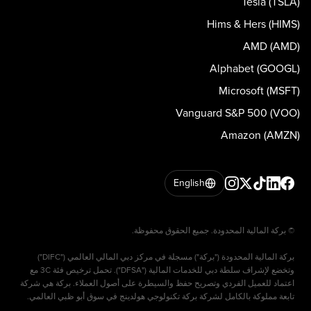
Tesla (TSLA)
Hims & Hers (HIMS)
AMD (AMD)
Alphabet (GOOGL)
Microsoft (MSFT)
Vanguard S&P 500 (VOO)
Amazon (AMZN)
English
بركة المالية المحدودة ("بركة") مسجلة في مركز دبي المالي العالمي ("DIFC")
وتخضع لإشراف سلطة دبي للخدمات المالية ("DFSA"). تحمل ترخيص فئة 3C مع
اعتماد للعميل الفردي وتصريح حفظ والسيطرة على أصول العملاء. بركة هي شركة