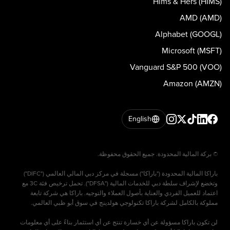
Hims & Hers (HIMS)
AMD (AMD)
Alphabet (GOOGL)
Microsoft (MSFT)
Vanguard S&P 500 (VOO)
Amazon (AMZN)
English
باراكا المالية المحدودة ("باراكا") مسجلة في مركز دبي المالي العالمي ("DIFC")
وتخضع لإشراف سلطة دبي للخدمات المالية ("DFSA"). تحمل ترخيص فئة 3C مع
اعتماد للعميل الفردي والعناية بأصول العملاء والتوجيه. باراكا هي شركة تابعة
لن تكون باراكا مسؤولة عن أي خسارة تنتج عن أي استثمار بناءً على أي معلومات