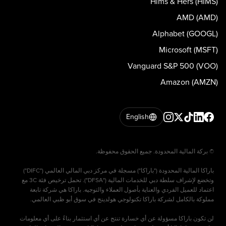
Hims & Hers (HIMS)
AMD (AMD)
Alphabet (GOOGL)
Microsoft (MSFT)
Vanguard S&P 500 (VOO)
Amazon (AMZN)
English
باراكا المالية المحدودة ("باراكا") مسجلة في مركز دبي المالي العالمي ("DIFC")
وتخضع لإشراف سلطة دبي للخدمات المالية ("DFSA"). تحمل ترخيص فئة 3C مع
اعتماد للعميل الفردي والعناية بأصول العملاء والتوجيه. باراكا هي شركة تابعة
لن تكون باراكا مسؤولة عن أي خسارة تنتج عن أي استثمار بناءً على أي معلومات