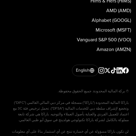
Hims & Hers (HIMS)
AMD (AMD)
Alphabet (GOOGL)
Microsoft (MSFT)
Vanguard S&P 500 (VOO)
Amazon (AMZN)
English
باراكا المالية المحدودة ("باراكا") مسجلة في مركز دبي المالي العالمي ("DIFC")
وتخضع لإشراف سلطة دبي للخدمات المالية ("DFSA"). تحمل ترخيص فئة 3C مع
اعتماد للعميل الفردي والعناية بأصول العملاء والتوجيه. باراكا هي شركة تابعة
لن تكون باراكا مسؤولة عن أي خسارة تنتج عن أي استثمار بناءً على أي معلومات