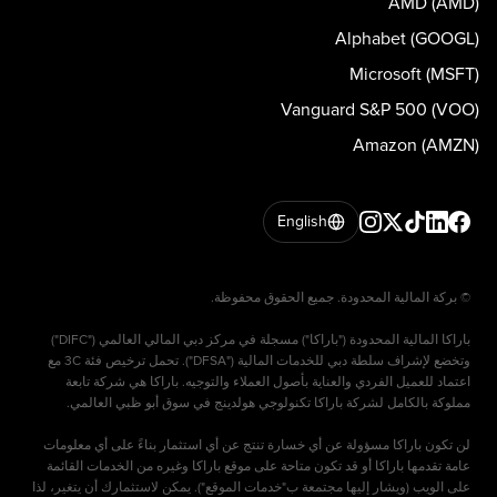
AMD (AMD)
Alphabet (GOOGL)
Microsoft (MSFT)
Vanguard S&P 500 (VOO)
Amazon (AMZN)
English
باراكا المالية المحدودة ("باراكا") مسجلة في مركز دبي المالي العالمي ("DIFC")
وتخضع لإشراف سلطة دبي للخدمات المالية ("DFSA"). تحمل ترخيص فئة 3C مع
اعتماد للعميل الفردي والعناية بأصول العملاء والتوجيه. باراكا هي شركة تابعة
لن تكون باراكا مسؤولة عن أي خسارة تنتج عن أي استثمار بناءً على أي معلومات
عامة تقدمها باراكا أو قد تكون متاحة على موقع باراكا وغيره من الخدمات القائمة
على الويب (ويشار إليها مجتمعة ب"خدمات الموقع"). يمكن لاستثمارك أن يتغير، لذا