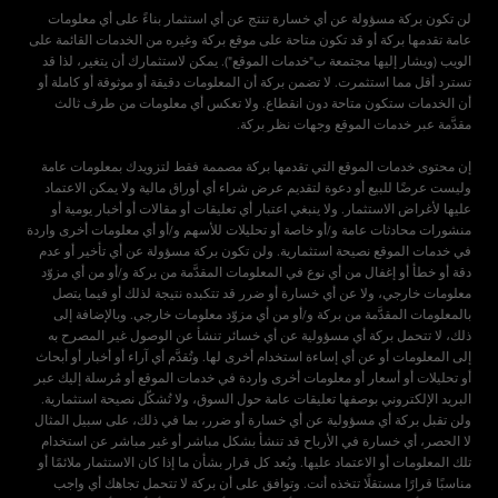
لن تكون بركة مسؤولة عن أي خسارة تنتج عن أي استثمار بناءً على أي معلومات
عامة تقدمها بركة أو قد تكون متاحة على موقع بركة وغيره من الخدمات القائمة على
الويب (ويشار إليها مجتمعة ب"خدمات الموقع"). يمكن لاستثمارك أن يتغير، لذا قد
تسترد أقل مما استثمرت. لا تضمن بركة أن المعلومات دقيقة أو موثوقة أو كاملة أو
أن الخدمات ستكون متاحة دون انقطاع. ولا تعكس أي معلومات من طرف ثالث
إن محتوى خدمات الموقع التي تقدمها بركة مصممة فقط لتزويدك بمعلومات عامة
وليست عرضًا للبيع أو دعوة لتقديم عرض شراء أي أوراق مالية ولا يمكن الاعتماد
عليها لأغراض الاستثمار. ولا ينبغي اعتبار أي تعليقات أو مقالات أو أخبار يومية أو
منشورات محادثات عامة و/أو خاصة أو تحليلات للأسهم و/أو أي معلومات أخرى واردة
في خدمات الموقع نصيحة استثمارية. ولن تكون بركة مسؤولة عن أي تأخير أو عدم
دقة أو خطأ أو إغفال من أي نوع في المعلومات المقدَّمة من بركة و/أو من أي مزوّد
معلومات خارجي، ولا عن أي خسارة أو ضرر قد تتكبده نتيجة لذلك أو فيما يتصل
بالمعلومات المقدَّمة من بركة و/أو من أي مزوّد معلومات خارجي. وبالإضافة إلى
ذلك، لا تتحمل بركة أي مسؤولية عن أي خسائر تنشأ عن الوصول غير المصرح به
إلى المعلومات أو عن أي إساءة استخدام أخرى لها. وتُقدَّم أي آراء أو أخبار أو أبحاث
أو تحليلات أو أسعار أو معلومات أخرى واردة في خدمات الموقع أو مُرسلة إليك عبر
البريد الإلكتروني بوصفها تعليقات عامة حول السوق، ولا تُشكّل نصيحة استثمارية.
ولن تقبل بركة أي مسؤولية عن أي خسارة أو ضرر، بما في ذلك، على سبيل المثال
لا الحصر، أي خسارة في الأرباح قد تنشأ بشكل مباشر أو غير مباشر عن استخدام
تلك المعلومات أو الاعتماد عليها. ويُعد كل قرار بشأن ما إذا كان الاستثمار ملائمًا أو
مناسبًا قرارًا مستقلًا تتخذه أنت. وتوافق على أن بركة لا تتحمل تجاهك أي واجب