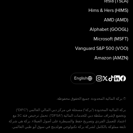
Tesla (TSLA)
Hims & Hers (HIMS)
AMD (AMD)
Alphabet (GOOGL)
Microsoft (MSFT)
Vanguard S&P 500 (VOO)
Amazon (AMZN)
English
بركة المالية المحدودة ("بركة") مسجلة في مركز دبي المالي العالمي ("DIFC")
وتخضع لإشراف سلطة دبي للخدمات المالية ("DFSA"). تحمل ترخيص فئة 3C مع
اعتماد للعميل الفردي وتصريح حفظ والسيطرة على أصول العملاء. بركة هي شركة